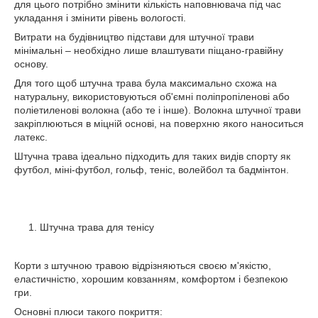
для цього потрібно змінити кількість наповнювача під час
укладання і змінити рівень вологості.
Витрати на будівництво підстави для штучної трави
мінімальні – необхідно лише влаштувати піщано-гравійну
основу.
Для того щоб штучна трава була максимально схожа на
натуральну, використовуються об'ємні поліпропіленові або
поліетиленові волокна (або те і інше). Волокна штучної трави
закріплюються в міцній основі, на поверхню якого наноситься
латекс.
Штучна трава ідеально підходить для таких видів спорту як
футбол, міні-футбол, гольф, теніс, волейбол та бадмінтон.
Штучна трава для тенісу
Корти з штучною травою відрізняються своєю м'якістю,
еластичністю, хорошим ковзанням, комфортом і безпекою
гри.
Основні плюси такого покриття: