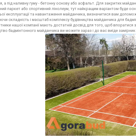
я, а під наливну гуму - бетонну основу або асфальт. Для закритих майдан
ний паркет або спортивний лінолеум, тут найкращим варіантом буде осн
ьої експлуатації та навантаження майданчика, визначитися вам допомож
ючи складність і масштаб комплексу будівництва майданчика для бадмі
ітники нашої компанії мають достатній досвід для того, щоб впоратися
цтво бадмінтонного майданчика ви можете зараз і до вас виїде замірн