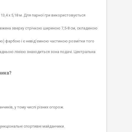
3,4 х 5,18 м. Для парної гри використовується
обмежена зверху стрічкою шириною 7,5-8 см, складеною
ою) фарбою і є невід'ємною частиною розмітки того
а задньою лінією знаходиться зона подачі. Центральна
чика?
чиків, у тому числі різних огорож.
ункціональні спортивні майданчики.