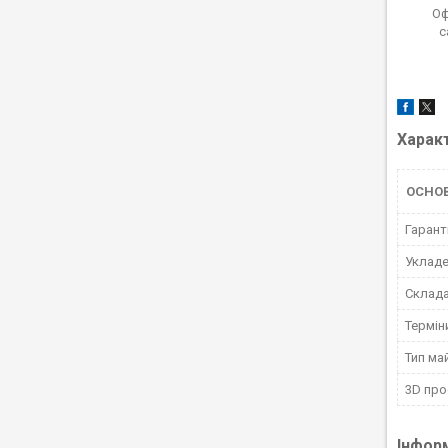
Оф
с
Харак
ОСНО
Гарант
Укладе
Склад
Термін
Тип ма
3D про
Інфор