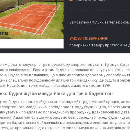
Замовлення тільки за телефоном
повернення товару протягом 14 
он – досить популярна гра в сучасному спортивному світі. Цьому є бага
ого екіпірування. Разом з тим бадмінтон означає велику рухливість - за
до 400 ударів по воланчику, що в цілому сприяє здоровому способу житт
е на спеціально побудованому для цієї гри майданчику, де будуть врахо
ацій. Наші бадмінтонні майданчики відповідають вимогам BWF.
екс будівництва майданчика для гри в бадмінтон
цтво бадмінтонного майданчика — складний і трудомісткий процес, де в
 спортивного майданчика, послідовності ходу будівництва, а потім мат
ву увагу ми приділяємо попередньому прорахунку, враховуючи всі дет
вання. Адже чим більше ми врахуємо безпосередньо перед будівництво
критих бадмінтонних майданчиків ми рекомендуємо використовувати пок
 гуму, де правильно підготовлена ​​основа не менш важлива частина роб