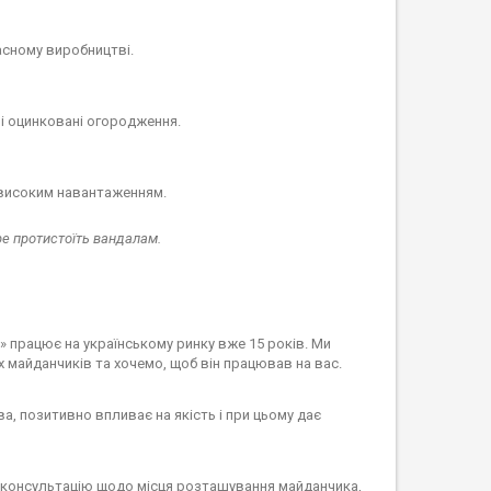
асному виробництві.
 оцинковані огородження.
 високим навантаженням.
е протистоїть вандалам.
» працює на українському ринку вже 15 років. Ми
х майданчиків та хочемо, щоб він працював на вас.
а, позитивно впливає на якість і при цьому дає
 консультацію щодо місця розташування майданчика,