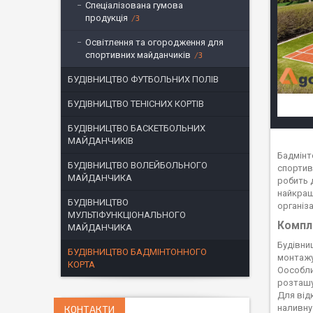
Спеціалізована гумова
продукція
3
Освітлення та огородження для
спортивних майданчиків
3
БУДІВНИЦТВО ФУТБОЛЬНИХ ПОЛІВ
БУДІВНИЦТВО ТЕНІСНИХ КОРТІВ
БУДІВНИЦТВО БАСКЕТБОЛЬНИХ
МАЙДАНЧИКІВ
Бадмінт
БУДІВНИЦТВО ВОЛЕЙБОЛЬНОГО
спортивн
МАЙДАНЧИКА
робить 
найкращ
БУДІВНИЦТВО
організ
МУЛЬТІФУНКЦІОНАЛЬНОГО
Компл
МАЙДАНЧИКА
Будівни
БУДІВНИЦТВО БАДМІНТОННОГО
монтажу
КОРТА
Оособли
розташу
Для від
наливну
КОНТАКТИ