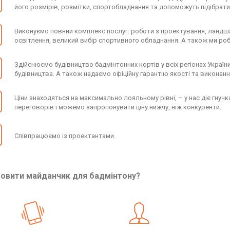
його розмірів, розмітки, спортобладнання та допоможуть підібрати
Виконуємо повний комплекс послуг: роботи з проектування, ландшаф
освітлення, великий вибір спортивного обладнання. А також ми роб
Здійснюємо будівництво бадмінтонних кортів у всіх регіонах України
будівництва. А також надаємо офіційну гарантію якості та виконанн
Ціни знаходяться на максимально лояльному рівні, – у нас діє гнуч
переговорів і можемо запропонувати ціну нижчу, ніж конкуренти.
Співпрацюємо із проектантами.
мовити майданчик для бадмінтону?