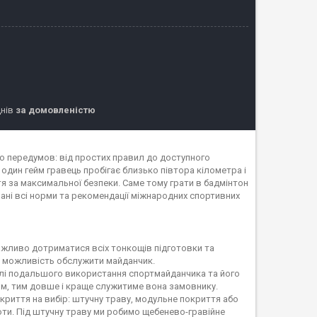
днів
за домовленістю
то передумов: від простих правил до доступного
 один гейм гравець пробігає близько півтора кілометра і
я за максимальної безпеки. Саме тому грати в бадмінтон
вані всі норми та рекомендації міжнародних спортивних
ажливо дотриматися всіх тонкощів підготовки та
и можливість обслужити майданчик.
алі подальшого використання спортмайданчика та його
м, тим довше і краще служитиме вона замовнику.
риття на вибір: штучну траву, модульне покриття або
оти. Під штучну траву ми робимо щебенево-гравійне