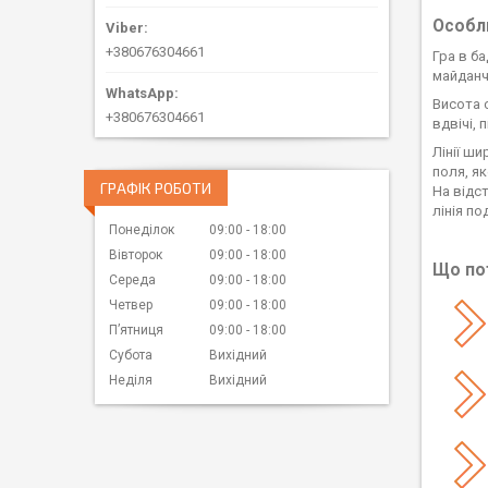
Особл
+380676304661
Гра в б
майданчи
Висота 
+380676304661
вдвічі,
Лінії ш
поля, я
ГРАФІК РОБОТИ
На відст
лінія по
Понеділок
09:00
18:00
Вівторок
09:00
18:00
Що по
Середа
09:00
18:00
Четвер
09:00
18:00
Пʼятниця
09:00
18:00
Субота
Вихідний
Неділя
Вихідний