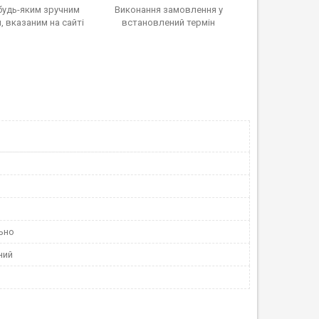
будь-яким зручним
Виконання замовлення у
 вказаним на сайті
встановлений термін
ьно
ний