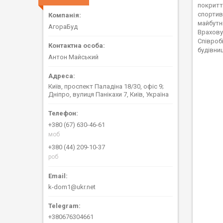
покритт
спортив
майбутн
АгораБуд
Врахову
Співроб
будівни
Антон Майський
Київ, проспект Паладіна 18/30, офіс 9;
Дніпро, вулиця Панікахи 7, Київ, Україна
+380 (67) 630-46-61
моб
+380 (44) 209-10-37
роб
k-dom1@ukr.net
+380676304661