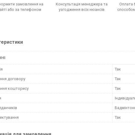
ормити замовлення на
Консультація менеджера та
Оплата 
айті або за телефоном
узгодження всіх нюансів
способом,
теристики
ВНІ
ія
Так
ння договору
Так
ання кошторису
Так
и
Індивідуал
йданчиків
Бадмінтон
ектування
Так
мація для замовлення