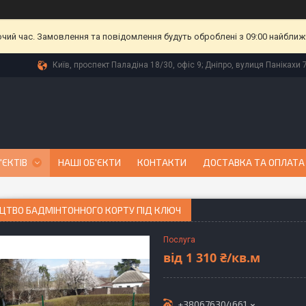
очий час. Замовлення та повідомлення будуть оброблені з 09:00 найближч
Київ, проспект Паладіна 18/30, офіс 9; Дніпро, вулиця Панікахи 7
'ЄКТІВ
НАШІ ОБ'ЄКТИ
КОНТАКТИ
ДОСТАВКА ТА ОПЛАТА
ИЦТВО БАДМІНТОННОГО КОРТУ ПІД КЛЮЧ
Послуга
від
1 310 ₴/кв.м
+380676304661