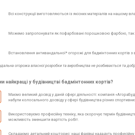
Всі конструкції виготовляються із якісних матеріалів на нашому вл
Можемо запропонувати як пофарбовані порошковою фарбою, так і
Встановлення антивандальної* огорожі для бадмінтонних кортів з
ндальна огорожа власної розробки та виробництва не розбивається та добр
и найкращі у будівництві бадмінтонних кортів?
Маємо великий досвід у даній сфері діяльності: компанія «АгораБуд
набули колосального досвіду у сфері будівництва різних спортивни
Використовуємо професійну техніку, яка скорочує термін будівництв
можливість зменшити вартість робіт.
Складаємо детальний кошторис: наші фахівці нададуть професійну