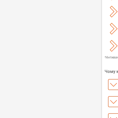
*Антива
Чому м