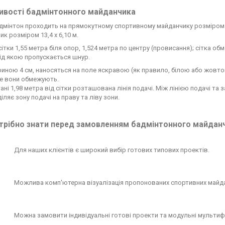
ивості бадмінтонного майданчика
адмінтон проходить на прямокутному спортивному майданчику розміром 1
к розміром 13,4 х 6,10 м.
сітки 1,55 метра біля опор, 1,524 метра по центру (провисання); сітка 
 під якою пропускається шнур.
ириною 4 см, наносяться на поле яскравою (як правило, білою або жовт
ке вони обмежують.
ані 1,98 метра від сітки розташована лінія подачі. Між лінією подачі т
діляє зону подачі на праву та ліву зони.
трібно знати перед замовленням бадмінтонного майдан
Для наших клієнтів є широкий вибір готових типових проектів.
Можлива комп'ютерна візуалізація пропонованих спортивних майдан
Можна замовити індивідуальні готові проекти та модульні мультиф