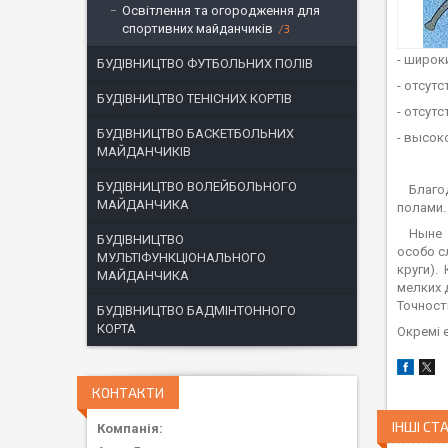
Освітлення та огородження для
спортивних майданчиків
3
- широк
БУДІВНИЦТВО ФУТБОЛЬНИХ ПОЛІВ
- отсут
БУДІВНИЦТВО ТЕНІСНИХ КОРТІВ
- отсут
БУДІВНИЦТВО БАСКЕТБОЛЬНИХ
- высок
МАЙДАНЧИКІВ
БУДІВНИЦТВО ВОЛЕЙБОЛЬНОГО
Благода
МАЙДАНЧИКА
полами.
Ныне оп
БУДІВНИЦТВО
особо с
МУЛЬТІФУНКЦІОНАЛЬНОГО
круги).
МАЙДАНЧИКА
мелких 
Точност
БУДІВНИЦТВО БАДМІНТОННОГО
КОРТА
Окремі 
КОНТАКТИ
ІНШІ СТА