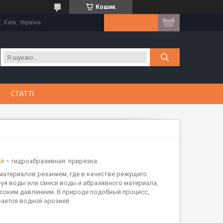
Кошик
, Київ, Україна
СТАТТІ
ий
– гидроабразивная прирезка.
атериалов резанием, где в качестве режущего
руя воды или смеси воды и абразивного материала,
соким давлением. В природе подобный процесс,
ается водной эрозией.