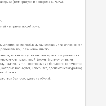
атериал (температура в зоне реза 60-90ºС);
х;
алей и в прилегающей зоне;
м воплощение любых дизайнерских идей, связанных с
вровой плитки, резиновой плитки.
тов, ножей могут на месте прирезать и уложить не
ские фигуры правильной формы (прямоугольники,
му, надпись и т.п. , состоящие из большого количества
, которые возьмутся, наверняка, сделают неаккуратно).
вной резки.
даються безпосередньо на об'єкті.