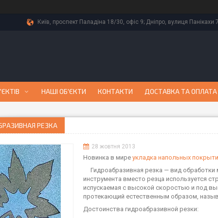
Київ, проспект Паладіна 18/30, офіс 9; Дніпро, вулиця Панікахи 7
'ЄКТІВ
НАШІ ОБ'ЄКТИ
КОНТАКТИ
ДОСТАВКА ТА ОПЛАТА
БРАЗИВНАЯ РЕЗКА
28 жовтня 2013
Новинка в мире
укладка напольных покрыт
Гидроабразивная резка — вид обработки м
инструмента вместо резца используется ст
испускаемая с высокой скоростью и под вы
протекающий естественным образом, назыв
Достоинства гидроабразивной резки: