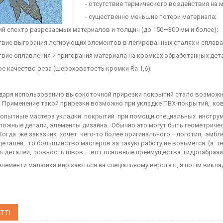
- отсутствие термического воздействия на м
- существенно меньшие потери материала;
ий спектр разрезаемых материалов и толщин (до 150—300 мм и более);
ствие выгорания легирующих элементов в легированных сталях и сплава
ствие оплавления и пригорания материала на кромках обработанных дет
ое качество реза (шероховатость кромки Ra 1,6);
ря использованию высокоточной прирезки покрытий стало возможны
 Применение такой прирезки возможно при укладке ПВХ-покрытий, ко
ытные мастера укладки покрытий при помощи специальных инструмен
ложные детали, элементы дизайна. Обычно это могут быть геометриче
 Когда же заказчик хочет чего-то более оригинального –логотип, эмбле
деталей, то большинство мастеров за такую работу не возьмется (а те
ь деталей, ровность швов – вот основные преимущества гидроабрази
елементи малюнка вирізаються на спеціальному верстаті, а потім викла
ТТІ