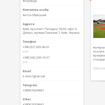
АгораБуд
Антон Майський
Київ, проспект Паладіна 18/30, офіс 9;
Дніпро, вулиця Панікахи 7, Київ, Україна
+380 (67) 630-46-61
матеріа
послуги.
моб
врахува
+380 (44) 209-10-37
стандарт
роб
Повна ве
k-dom1@ukr.net
+380676304661
+380676304661