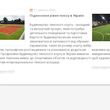
17 лютого 2026
Піднесення рівня тенісу в Україні
Будівництво тенісного корту - складний
та витратний процес, який потребує
детального планування та підготовки.
Вартість будівництва може значно
змінюватись в залежності від обраних
параметрів, таких як розмір корту, вибір
лів, географічне розташування та різноманітні додаткові
важлива пр
 Професійне будівництво тенісного корту в Україні вимагає
майданчиків
ння технічних вимог до спортивних об'єктів та відповідності
щоб задово
ам інтернаціональної тенісної асоціації.
Повна версія
рсія статті