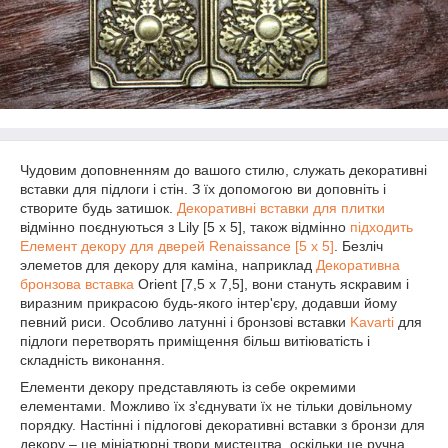
Чудовим доповненням до вашого стилю, служать декоративні
вставки для підлоги і стін. З їх допомогою ви доповніть і
створите будь затишок.
Декоративні вставки для плитки
відмінно поєднуються з Lily [5 x 5], також відмінно
підходить
Елемент декору для дверей Renaissance [5 x 5]
. Безліч
элеметов для декору для каміна, наприклад
Декоративна
бронзова вставка
Orient [7,5 х 7,5], вони стануть яскравим і
виразним прикрасою будь-якого інтер'єру, додавши йому
певний риси. Особливо латунні і бронзові вставки
Kavarti
для
підлоги перетворять приміщення більш витіюватість і
складність виконання.
Елементи декору представляють із себе окремими
елементами. Можливо їх з'єднувати їх не тільки довільному
порядку. Настінні і підлогові декоративні вставки з бронзи для
декору – це мініатюрні твори мистецтва, оскільки це ручна