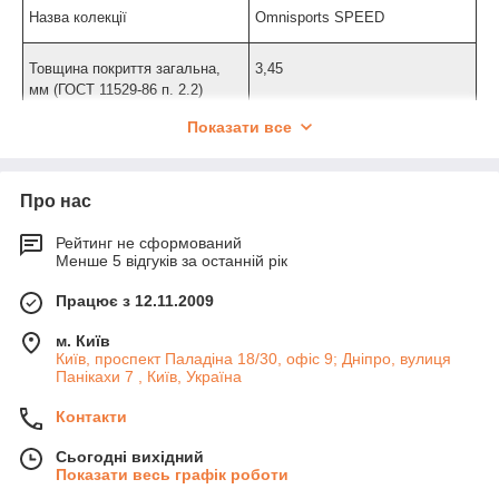
Назва колекції
Omnisports SPEED
Товщина покриття загальна,
3,45
мм (ГОСТ 11529-86 п. 2.2)
Показати все
Товщина захисного шару, мм
0,65
(ГОСТ 11529 п. 2.2.3 - товщина
лицьової прозорого захисного
Про нас
шару)
Рейтинг не сформований
Ширини в чинній колекції, м
2
Менше 5 відгуків за останній рік
Працює з 12.11.2009
Намотування стандартного
20,5
рулону, м.
м. Київ
Київ, проспект Паладіна 18/30, офіс 9; Дніпро, вулиця
Панікахи 7 , Київ, Україна
Вага 1 кв. м., кг (ГОСТ 11529)
3,295
Контакти
Брудозахисне покриття
TOP CLEAN XP
Сьогодні вихідний
Показати весь графік роботи
Клас пожежної небезпеки
КМ 2