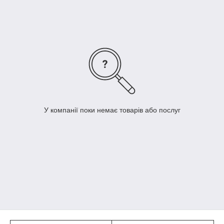
Також колекція Omnisports Speed призначена там, де будуть
грати в настільний теніс або бадмінтон, де не особливо
передбачені часті падіння, так як це покриття має не високий
відсоток травмобезопасності, але все таки має! Для таких
видів спорту як футбол чи баскетбол ми рекомендуємо інші
колекції з більш високим відсотком травмобезопасності,
відповідно і товщина покриття буде більше 6 мм Так само з
переваг покриття Tarkett це брудозахисне покриття TOP
CLEAN XP.
У компанії поки немає товарів або послуг