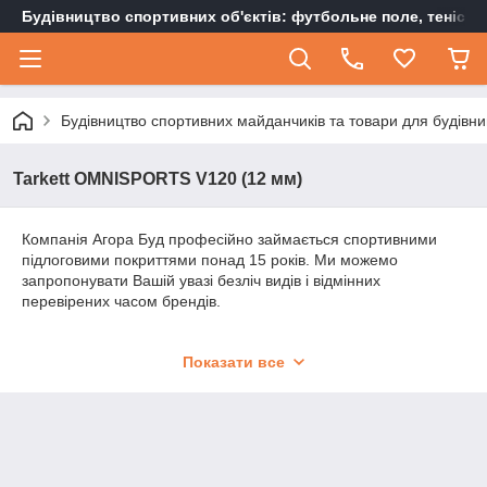
Будівництво спортивних об'єктів: футбольне поле, тенісн
Будівництво спортивних майданчиків та товари для будівни
Tarkett OMNISPORTS V120 (12 мм)
Компанія Агора Буд професійно займається спортивними
підлоговими покриттями понад 15 років. Ми можемо
запропонувати Вашій увазі безліч видів і відмінних
перевірених часом брендів.
Пропонуємо Вам спортивний лінолеум з бюджетної лінійки,
Показати все
відмінним брендом Tarkett Omnisports Speed 3.45 мм
загальна товщина покриття.
Це покриття з лінійки Speed, відмінно підходить для гри у
великий теніс, тому що товщина цього покриття всього 3.45
мм, що позитивним чином впливає на гарний відскік м'яча.