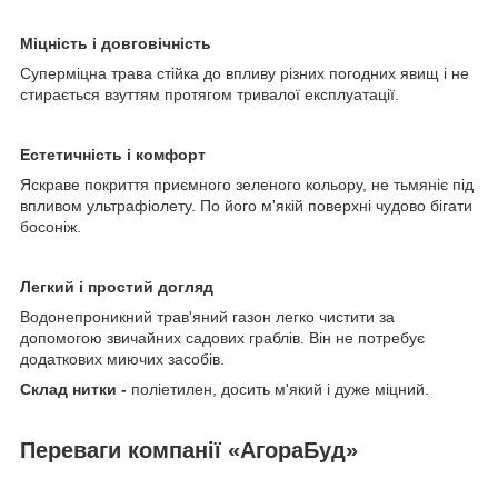
Міцність і довговічність
Суперміцна трава стійка до впливу різних погодних явищ і не
стирається взуттям протягом тривалої експлуатації.
Естетичність і комфорт
Яскраве покриття приємного зеленого кольору, не тьмяніє під
впливом ультрафіолету. По його м'якій поверхні чудово бігати
босоніж.
Легкий і простий догляд
Водонепроникний трав'яний газон легко чистити за
допомогою звичайних садових граблів. Він не потребує
додаткових миючих засобів.
Склад нитки -
поліетилен, досить м'який і дуже міцний.
Переваги компанії «АгораБуд»