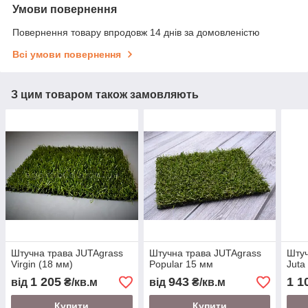
Умови повернення
Повернення товару впродовж 14 днів за домовленістю
Всі умови повернення
З цим товаром також замовляють
Штучна трава JUTAgrass
Штучна трава JUTAgrass
Штуч
Virgin (18 мм)
Popular 15 мм
Juta
1 205
943
1 1
від
₴/кв.м
від
₴/кв.м
Купити
Купити