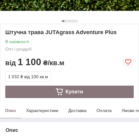
Штучна трава JUTAgrass Adventure Plus
В наявності
Опт і роздріб
1 100
від
₴/кв.м
1 032 ₴
від 100 кв.м
Купити
Опис
Характеристики
Доставка
Оплата
Умови п
Опис