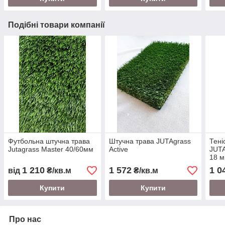
Подібні товари компанії
Футбольна штучна трава
Штучна трава JUTAgrass
Тені
Jutagrass Master 40/60мм
Active
JUTA
18 
1 210
1 572
1 0
від
₴/кв.м
₴/кв.м
Купити
Купити
Про нас