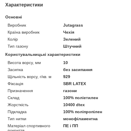
Характеристики
Основні
Виробник
Jutagrass
Країна виробник
Чехія
Колір
Зелений
Тип газону
Штучний
Користувальницькі характеристики
Висота ворсу, мм
10
Засипка
без засипання
Щільність ворсу, г/кв. м
929
Фіксація
SBR LATEX
Призначення
газони
Склад
100% поліетилен
Жорсткість
10400 dtex
Підкладка
100% поліпропілен
Тип нитки
монофіламентна
Матеріал спортивного
ПЕ і ПП
покриття