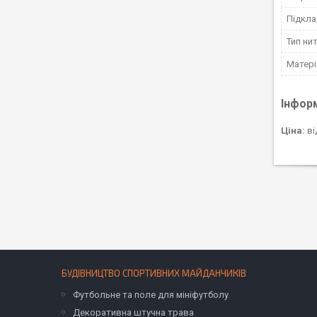
Підкла
Тип ни
Матері
Інфор
Ціна:
ві
БУДІВНИЦТВО СПОРТИВНИХ МАЙДАНЧИКІВ
Футбольне та поле для мініфутболу
Декоративна штучна трава