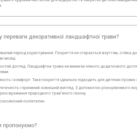
в.
у переваги декоративної ландшафтної трави?
ивалий період користування. Покриття не стирається взуттям, стійка д
і місяці.
остий догляд. Ландшафтна трава не вимагає ніякого додаткового догля
лями.
якість і комфорт. Таке покриття ідеально підходить для дитячих ігрових 
тетичність і приємний зовнішній вигляд. З допомогою різнорівневого вор
рює враження природного трав'яного газону.
сокоякісний поліетилен.
 пропонуємо?