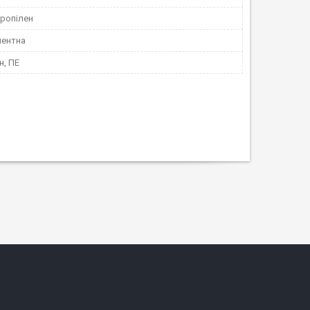
пропілен
ентна
н, ПЕ