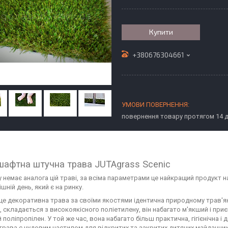
Купити
+380676304661
повернення товару протягом 14 
афтна штучна трава JUTAgrass Scenic
у немає аналога цій траві, за всіма параметрами це найкращий продукт н
шній день, який є на ринку.
- це декоративна трава за своїми якостями ідентична природному трав'
, складається з високоякісного поліетилену, він набагато м'якший і при
поліпропілен. У той же час, вона набагато більш практична, гігієнічна і 
трава є чудовим настилом для відкритих та закритих дитячих майданчикі