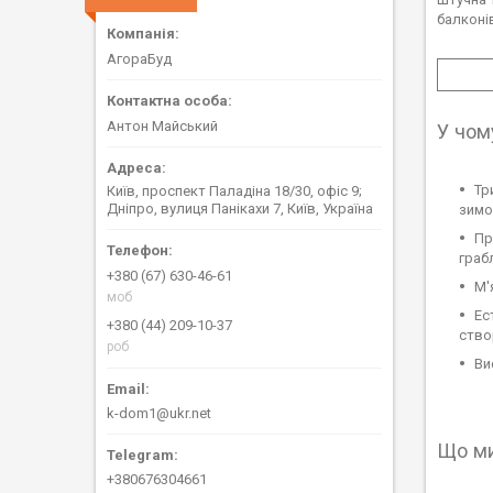
балконі
АгораБуд
Антон Майський
У чом
Тр
Київ, проспект Паладіна 18/30, офіс 9;
Дніпро, вулиця Панікахи 7, Київ, Україна
зимов
Пр
граб
+380 (67) 630-46-61
М'
моб
Ес
+380 (44) 209-10-37
ство
роб
Ви
k-dom1@ukr.net
Що ми
+380676304661