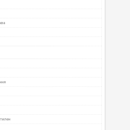
ава
ння
етилен