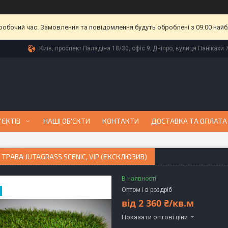
еробочий час. Замовлення та повідомлення будуть оброблені з 09:00 найб
Київ, проспект Паладіна 18/30, офіс 9; Дніпро, вулиця Панікахи 7
'ЄКТІВ
НАШІ ОБ'ЄКТИ
КОНТАКТИ
ДОСТАВКА ТА ОПЛАТА
ТРАВА JUTAGRASS SCENIC, VIP (ЕКСКЛЮЗИВ)
В наявності
Оптом і в роздріб
від
2 360 ₴/кв.м
Показати оптові ціни