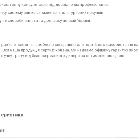
зкоштовну консультацію від досвідчених професіоналів.
учку систему знижок і низькі ціни для гуртових покупців.
учні способи оплати та доставку по всій Україні.
трав'яне покриття зроблено спеціально для постійного використання на в
в. Вся наша продукція сертифікована. Ми надаємо офіційну гарантію як
штучну траву від безпосереднього дилера за оптимальною ціною.
теристики
ВНІ