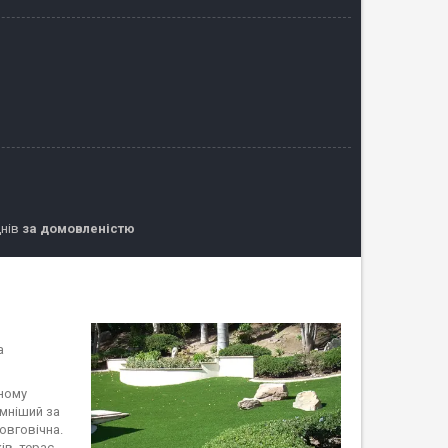
днів
за домовленістю
а
яному
ємніший за
довговічна.
в, терас,