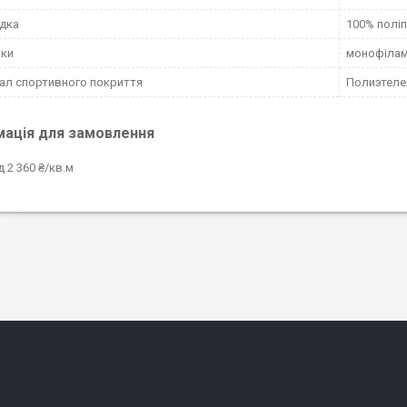
дка
100% полі
тки
монофілам
ал спортивного покриття
Полиэтеле
мація для замовлення
д 2 360 ₴/кв.м