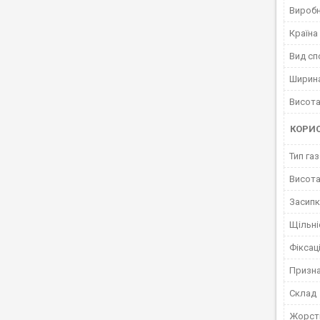
Вироб
Країна
Вид сп
Ширин
Висота
КОРИ
Тип га
Висота
Засипк
Щільні
Фіксац
Призн
Склад
Жорст