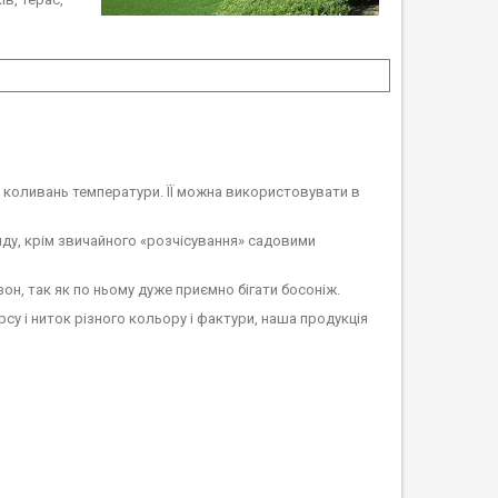
о коливань температури. ЇЇ можна використовувати в
ду, крім звичайного «розчісування» садовими
зон, так як по ньому дуже приємно бігати босоніж.
су і ниток різного кольору і фактури, наша продукція