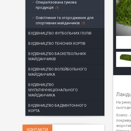
Спеціалізована гумова
продукція
3
Освітлення та огородження для
спортивних майданчиків
3
БУДІВНИЦТВО ФУТБОЛЬНИХ ПОЛІВ
БУДІВНИЦТВО ТЕНІСНИХ КОРТІВ
БУДІВНИЦТВО БАСКЕТБОЛЬНИХ
МАЙДАНЧИКІВ
БУДІВНИЦТВО ВОЛЕЙБОЛЬНОГО
МАЙДАНЧИКА
БУДІВНИЦТВО
МУЛЬТІФУНКЦІОНАЛЬНОГО
Ландш
МАЙДАНЧИКА
На ринк
БУДІВНИЦТВО БАДМІНТОННОГО
сьогодні
КОРТА
Scenic 
покриву
жорстий 
КОНТАКТИ
Штучна 