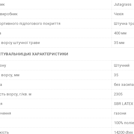
ник
Jutagrass
 виробник
Чехія
ортивного підлогового покриття
Штучна тр
а
400 мм
 ворсу штучної трави
35 мм
СТУВАЛЬНИЦЬКІ ХАРАКТЕРИСТИКИ
зону
Штучний
 ворсу, мм
35
а
без засипа
сть ворсу, г/кв. м
2305
ія
SBR LATEX
ачення
газони
100% полі
кість
14200 dtex