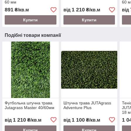
60 мм
60 
891
1 210
₴/кв.м
від
₴/кв.м
від
Купити
Купити
Подібні товари компанії
Футбольна штучна трава
Штучна трава JUTAgrass
Тені
Jutagrass Master 40/60мм
Adventure Plus
JUTA
18 
1 210
1 100
1 0
від
₴/кв.м
від
₴/кв.м
Купити
Купити