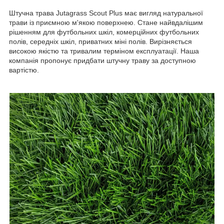
Штучна трава Jutagrass Scout Plus має вигляд натуральної
трави із приємною м'якою поверхнею. Стане найвдалішим
рішенням для футбольних шкіл, комерційних футбольних
полів, середніх шкіл, приватних міні полів. Вирізняється
високою якістю та тривалим терміном експлуатації. Наша
компанія пропонує придбати штучну траву за доступною
вартістю.