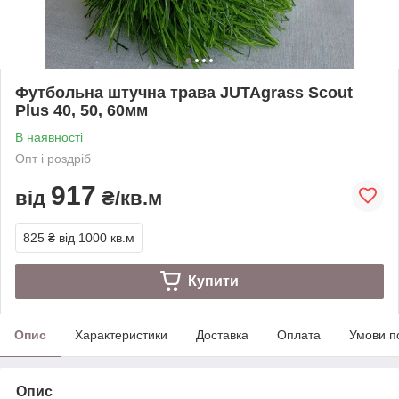
Футбольна штучна трава JUTAgrass Scout
Plus 40, 50, 60мм
В наявності
Опт і роздріб
917
від
₴/кв.м
825 ₴
від 1000 кв.м
Купити
Опис
Характеристики
Доставка
Оплата
Умови п
Опис