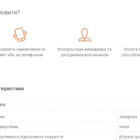
мовити?
ормити замовлення на
Консультація менеджера та
Оплата 
айті або за телефоном
узгодження всіх нюансів
способом,
теристики
ВНІ
ник
Jutagrass
 виробник
Чехія
ортивного підлогового покриття
Штучна тр