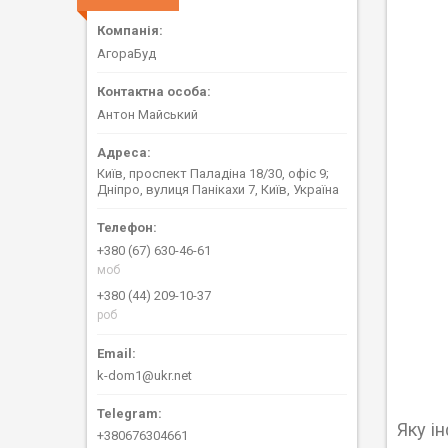
АгораБуд
Антон Майський
Київ, проспект Паладіна 18/30, офіс 9;
Дніпро, вулиця Панікахи 7, Київ, Україна
+380 (67) 630-46-61
моб
+380 (44) 209-10-37
роб
k-dom1@ukr.net
Яку і
+380676304661