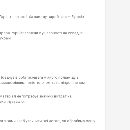
Гарантія якості від заводу виробника — 5 років.
Трава Popular завжди є у наявності на складі в
Україні.
Поєднує в собі переваги м'якого поліаміду з
високоміцним поліетиленом та поліпропіленом.
Матеріал не потребує значних витрат на
експлуатацію.
ся з вами, щоб уточнити всі деталі, як обробимо вашу