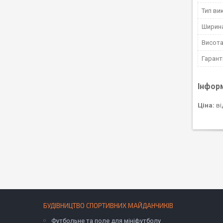
Тип ви
Ширин
Висота
Гарант
Інфор
Ціна:
ві
БУДІВНИЦТВО СПОРТИВНИХ МАЙДАНЧИКІВ
Футбольне та поле для мініфутболу