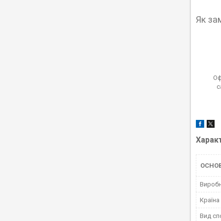
Як за
Оф
с
Харак
ОСНО
Вироб
Країна
Вид сп