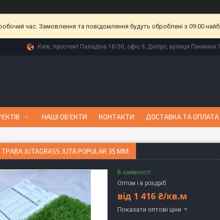
еробочий час. Замовлення та повідомлення будуть оброблені з 09:00 найб
Київ, проспект Паладіна 18/30, офіс 9; Дніпро, вулиця Панікахи 7
'ЄКТІВ
НАШІ ОБ'ЄКТИ
КОНТАКТИ
ДОСТАВКА ТА ОПЛАТА
ТРАВА JUTAGRASS JUTA POPULAR 35 ММ
В наявності
Оптом і в роздріб
від
1 416 ₴/кв.м
Показати оптові ціни