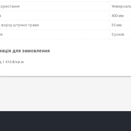
користання
Універсал
а
400 мм
 ворсу штучної трави
35 мм
ія
5 років
мація для замовлення
д 1 416 ₴/кв.м