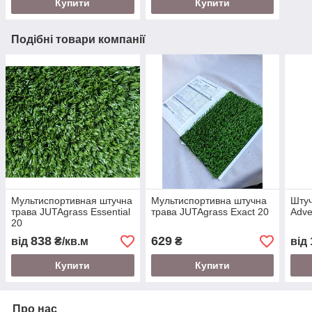
Купити
Купити
Подібні товари компанії
Мультиспортивная штучна
Мультиспортивна штучна
Штуч
трава JUTAgrass Essential
трава JUTAgrass Exact 20
Adve
20
838
629
від
₴/кв.м
₴
від
Купити
Купити
Про нас