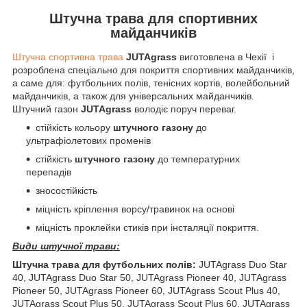
Штучна трава для спортивних
майданчиків
Штучна спортивна трава
JUTAgrass
виготовлена в Чехії
і
розроблена спеціально для покриття спортивних майданчиків,
а саме для: футбольних полів, тенісних кортів, волейбольний
майданчиків, а також для універсальних майданчиків.
Штучний газон
JUTAgrass
володіє поруч переваг.
стійкість кольору
штучного газону
до
ультрафіолетових променів
стійкість
штучного газону
до температурних
перепадів
зносостійкість
міцність кріплення ворсу/травинок на основі
міцність проклейки стиків при інсталяції покриття.
Види штучної трави:
Штучна трава для футбольних полів:
JUTAgrass Duo Star
40, JUTAgrass Duo Star 50, JUTAgrass Pioneer 40, JUTAgrass
Pioneer 50, JUTAgrass Pioneer 60, JUTAgrass Scout Plus 40,
JUTAgrass Scout Plus 50, JUTAgrass Scout Plus 60, JUTAgrass