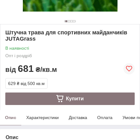
Штучна трава для спортивних майданчиків
JUTAGrass
В наявності
Опт і роздріб
681
від
₴/кв.м
629 ₴
від 500 кв.м
Купити
Опис
Характеристики
Доставка
Оплата
Умови п
Опис