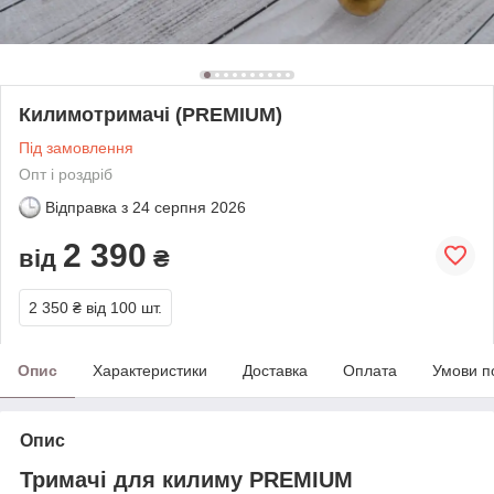
Килимотримачі (PREMIUM)
Під замовлення
Опт і роздріб
Відправка з
24 серпня 2026
2 390
від
₴
2 350 ₴
від 100 шт.
Опис
Характеристики
Доставка
Оплата
Умови п
Опис
Тримачі для килиму PREMIUM