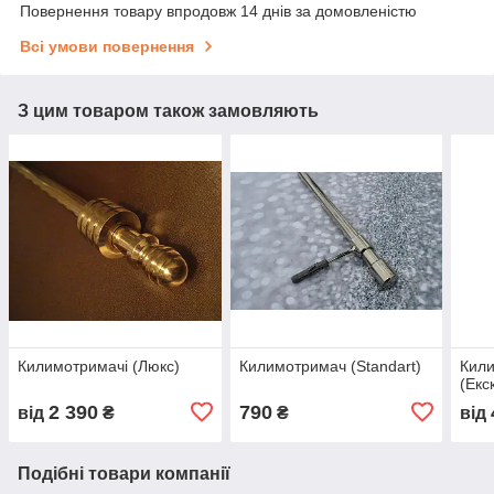
Повернення товару впродовж 14 днів за домовленістю
Всі умови повернення
З цим товаром також замовляють
Килимотримачі (Люкс)
Килимотримач (Standart)
Кил
(Екс
2 390
790
від
₴
₴
від
Подібні товари компанії