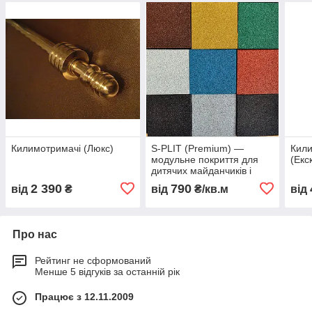
Килимотримачі (Люкс)
S-PLIT (Premium) —
Кил
модульне покриття для
(Екс
дитячих майданчиків і
спортивних залів (20 мм)
2 390
790
від
₴
від
₴/кв.м
від
Про нас
Рейтинг не сформований
Менше 5 відгуків за останній рік
Працює з 12.11.2009