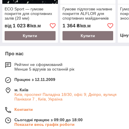
ECO Sport — гумове
Гумове підлогове наливне
Гумо
покриття для спортивних
покриття ALFLOR для
покр
залів (20 мм)
спортивних майданчиків
знос
1 023
1 364
від
₴/кв.м
₴/кв.м
Цін
Купити
Купити
Про нас
Рейтинг не сформований
Менше 5 відгуків за останній рік
Працює з 12.11.2009
м. Київ
Київ, проспект Паладіна 18/30, офіс 9; Дніпро, вулиця
Панікахи 7 , Київ, Україна
Контакти
Сьогодні працює з 09:00 до 18:00
Показати весь графік роботи