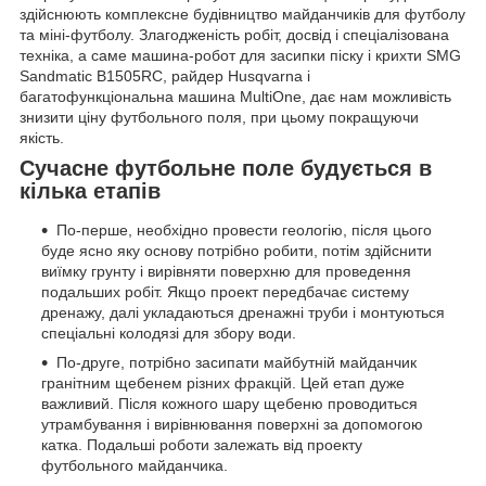
здійснюють комплексне будівництво майданчиків для футболу
та міні-футболу. Злагодженість робіт, досвід і спеціалізована
техніка, а саме машина-робот для засипки піску і крихти SMG
Sandmatic B1505RC, райдер Husqvarna і
багатофункціональна машина MultiOne, дає нам можливість
знизити ціну футбольного поля, при цьому покращуючи
якість.
Сучасне футбольне поле будується в
кілька етапів
По-перше, необхідно провести геологію, після цього
буде ясно яку основу потрібно робити, потім здійснити
виїмку грунту і вирівняти поверхню для проведення
подальших робіт. Якщо проект передбачає систему
дренажу, далі укладаються дренажні труби і монтуються
спеціальні колодязі для збору води.
По-друге, потрібно засипати майбутній майданчик
гранітним щебенем різних фракцій. Цей етап дуже
важливий. Після кожного шару щебеню проводиться
утрамбування і вирівнювання поверхні за допомогою
катка. Подальші роботи залежать від проекту
футбольного майданчика.