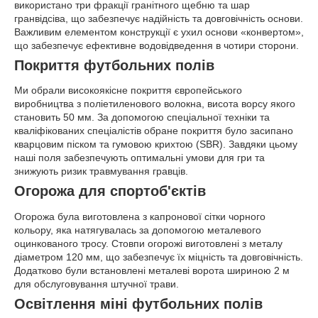
використано три фракції гранітного щебню та шар
гранвідсіва, що забезпечує надійність та довговічність основи.
Важливим елементом конструкції є ухил основи «конвертом»,
що забезпечує ефективне водовідведення в чотири сторони.
Покриття футбольних полів
Ми обрали високоякісне покриття європейського
виробництва з поліетиленового волокна, висота ворсу якого
становить 50 мм. За допомогою спеціальної техніки та
кваліфікованих спеціалістів обране покриття було засипано
кварцовим піском та гумовою крихтою (SBR). Завдяки цьому
наші поля забезпечують оптимальні умови для гри та
знижують ризик травмування гравців.
Огорожа для спортоб'єктів
Огорожа була виготовлена з капронової сітки чорного
кольору, яка натягувалась за допомогою металевого
оцинкованого тросу. Стовпи огорожі виготовлені з металу
діаметром 120 мм, що забезпечує їх міцність та довговічність.
Додатково були встановлені металеві ворота шириною 2 м
для обслуговування штучної трави.
Освітлення міні футбольних полів