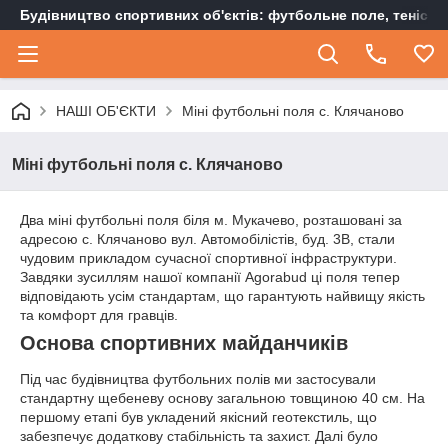
Будівництво спортивних об'єктів: футбольне поле, тенісн
НАШІ ОБ'ЄКТИ
Міні футбольні поля с. Клячаново
Міні футбольні поля с. Клячаново
Два міні футбольні поля біля м. Мукачево, розташовані за
адресою с. Клячаново вул. Автомобілістів, буд. 3В, стали
чудовим прикладом сучасної спортивної інфраструктури.
Завдяки зусиллям нашої компанії Agorabud ці поля тепер
відповідають усім стандартам, що гарантують найвищу якість
та комфорт для гравців.
Основа спортивних майданчиків
Під час будівництва футбольних полів ми застосували
стандартну щебеневу основу загальною товщиною 40 см. На
першому етапі був укладений якісний геотекстиль, що
забезпечує додаткову стабільність та захист. Далі було