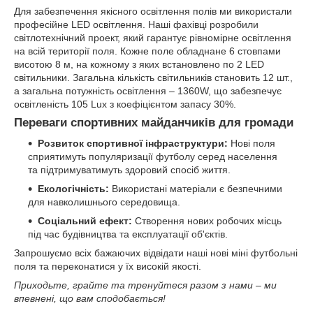
Для забезпечення якісного освітлення полів ми використали
професійне LED освітлення. Наші фахівці розробили
світлотехнічний проект, який гарантує рівномірне освітлення
на всій території поля. Кожне поле обладнане 6 стовпами
висотою 8 м, на кожному з яких встановлено по 2 LED
світильники. Загальна кількість світильників становить 12 шт.,
а загальна потужність освітлення – 1360W, що забезпечує
освітленість 105 Lux з коефіцієнтом запасу 30%.
Переваги спортивних майданчиків для громади
Розвиток спортивної інфраструктури:
Нові поля
сприятимуть популяризації футболу серед населення
та підтримуватимуть здоровий спосіб життя.
Екологічність:
Використані матеріали є безпечними
для навколишнього середовища.
Соціальний ефект:
Створення нових робочих місць
під час будівництва та експлуатації об'єктів.
Запрошуємо всіх бажаючих відвідати наші нові міні футбольні
поля та переконатися у їх високій якості.
Приходьте, грайте та тренуйтеся разом з нами – ми
впевнені, що вам сподобається!